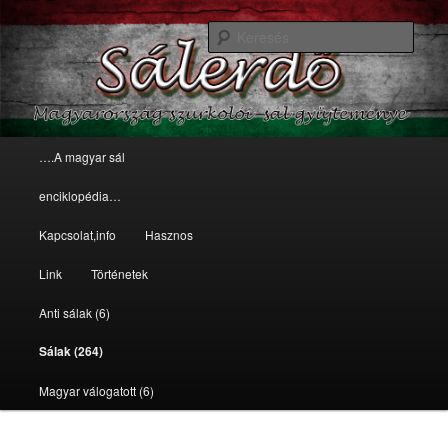
sálak
Kere
Magyarország szurkolói
sálgyűjteménye
Főmenü
….A magyar sál
Tovább az elsődleges tartalomra
Tovább a másodlagos tartalomra
enciklopédia…
Kapcsolat,info
Hasznos
Link
Történetek
Anti sálak (6)
Sálak (264)
Magyar válogatott (6)