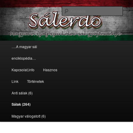
sálak
Kere
Magyarország szurkolói
sálgyűjteménye
Főmenü
….A magyar sál
Tovább az elsődleges tartalomra
Tovább a másodlagos tartalomra
enciklopédia…
Kapcsolat,info
Hasznos
Link
Történetek
Anti sálak (6)
Sálak (264)
Magyar válogatott (6)