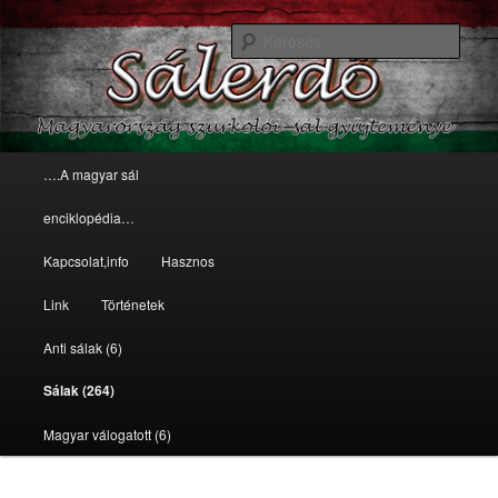
sálak
Kere
Magyarország szurkolói
sálgyűjteménye
Főmenü
….A magyar sál
Tovább az elsődleges tartalomra
Tovább a másodlagos tartalomra
enciklopédia…
Kapcsolat,info
Hasznos
Link
Történetek
Anti sálak (6)
Sálak (264)
Magyar válogatott (6)