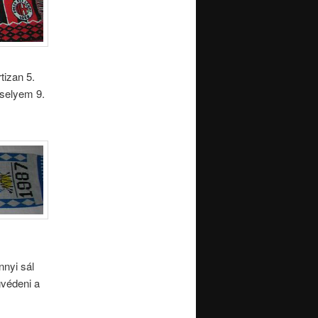
tizan 5.
 selyem 9.
nnyi sál
gvédeni a