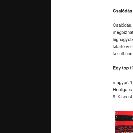
Csalódás
Csalódás, 
megbízhata
legnagyobb
kitartó vo
kellett ne
Egy top tí
magyar: 1.
Hooligans 
9. Kispes