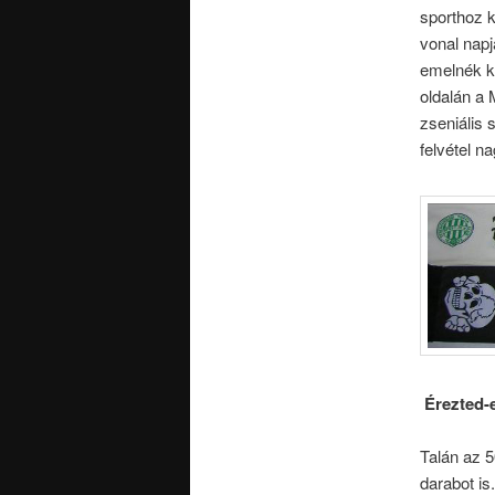
sporthoz k
vonal nap
emelnék ki
oldalán a 
zseniális 
felvétel n
Érezted-e
Talán az 5
darabot is.