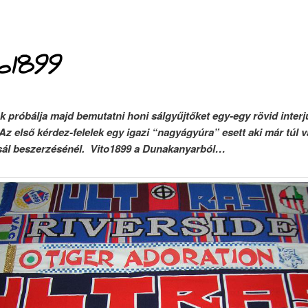
o1899
 próbálja majd bemutatni honi sálgyűjtőket egy-egy rövid interj
Az első kérdez-felelek egy igazi “nagyágyúra” esett aki már túl 
sál beszerzésénél. Vito1899 a Dunakanyarból…