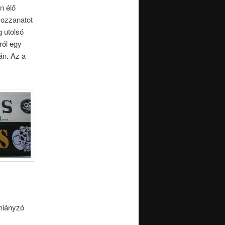
n élő
mozzanatot
g utolsó
ról egy
án. Az a
 hiányzó