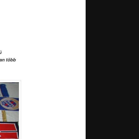
ú
van több