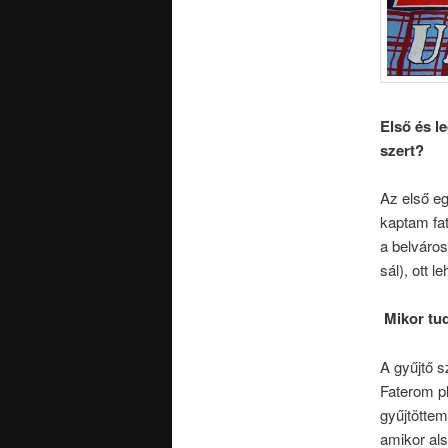
Első és le
szert?
Az első eg
kaptam fat
a belváros
sál), ott le
Mikor tud
A gyűjtő 
Faterom pl
gyűjtöttem
amikor als