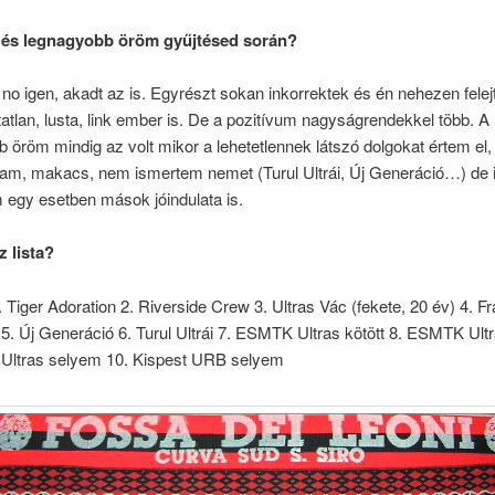
 és legnagyobb öröm gyűjtésed során?
no igen, akadt az is. Egyrészt sokan inkorrektek és én nehezen felej
tlan, lusta, link ember is. De a pozitívum nagyságrendekkel több. A
 öröm mindig az volt mikor a lehetetlennek látszó dolgokat értem el,
ltam, makacs, nem ismertem nemet (Turul Ultrái, Új Generáció…) de it
m egy esetben mások jóindulata is.
z lista?
 Tiger Adoration 2. Riverside Crew 3. Ultras Vác (fekete, 20 év) 4. Fr
5. Új Generáció 6. Turul Ultrái 7. ESMTK Ultras kötött 8. ESMTK Ult
t Ultras selyem 10. Kispest URB selyem