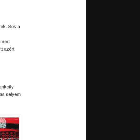
tek. Sok a
 mert
t azért
ankcity
ras selyem