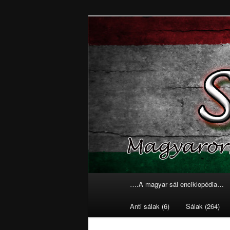
sálak
Magyarország
Főmenü
….A magyar sál enciklopédia…
Tovább az elsődleges tarta
Tovább a másodlagos tarta
Anti sálak (6)
Sálak (264)