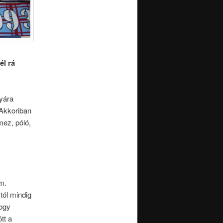
él rá
yára
 Akkoriban
mez, póló,
m.
tól mindig
hogy
tt a