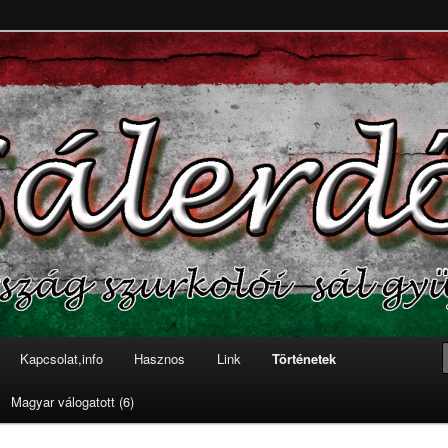
 szurkolói sálgyűjteménye
Kapcsolat,info
Hasznos
Link
Történetek
lomra
lomra
Magyar válogatott (6)