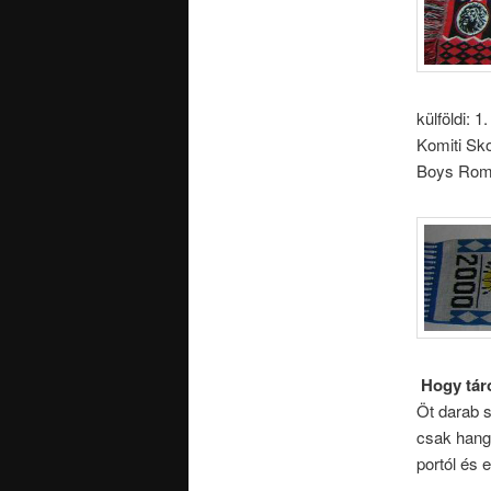
külföldi: 
Komiti Sko
Boys Roma
Hogy tár
Öt darab s
csak hang
portól és 