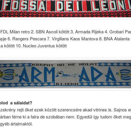
1. FDL Milan retro 2. SBN Ascoli kötött 3. Armada Rijeka 4. Grobari Par
pje 6. Rangers Pescara 7. Virgilians Kaos Mantova 8. BNA Atalanta
 kötött 10. Nucleo Juventus kötött
olod a sálaidat?
zekrény rejti őket ezek között szerencsére akad vitrines is. Sajnos e
árban férne ki a falra de szobában nem. Egyedül így tudom őket me
egyéb ártalmaktól.