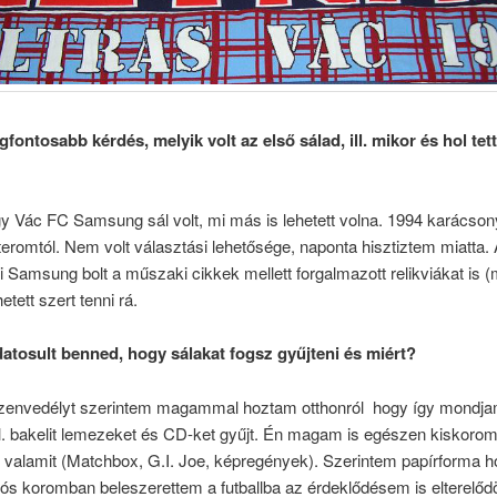
gfontosabb kérdés, melyik volt az első sálad, ill. mikor és hol tett
y Vác FC Samsung sál volt, mi más is lehetett volna. 1994 karácson
eromtól. Nem volt választási lehetősége, naponta hisztiztem miatta.
i Samsung bolt a műszaki cikkek mellett forgalmazott relikviákat is (
hetett szert tenni rá.
atosult benned, hogy sálakat fogsz gyűjteni és miért?
szenvedélyt szerintem magammal hoztam otthonról hogy így mondja
. bakelit lemezeket és CD-ket gyűjt. Én magam is egészen kiskorom
 valamit (Matchbox, G.I. Joe, képregények). Szerintem papírforma 
ós koromban beleszerettem a futballba az érdeklődésem is elterelődö