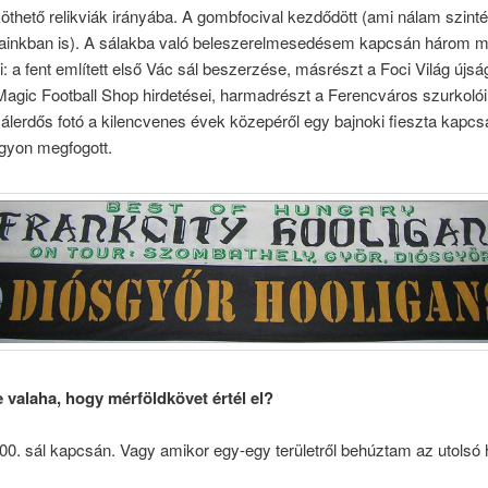
öthető relikviák irányába. A gombfocival kezdődött (ami nálam szinté
jainkban is). A sálakba való beleszerelmesedésem kapcsán három 
: a fent említett első Vác sál beszerzése, másrészt a Foci Világ újsá
Magic Football Shop hirdetései, harmadrészt a Ferencváros szurkolói
sálerdős fotó a kilencvenes évek közepéről egy bajnoki fieszta kapcs
agyon megfogott.
 valaha, hogy mérföldkövet értél el?
00. sál kapcsán. Vagy amikor egy-egy területről behúztam az utolsó